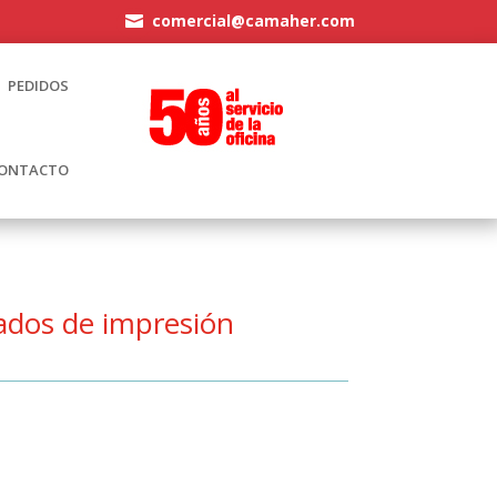
comercial@camaher.com

PEDIDOS
ONTACTO
nados de impresión