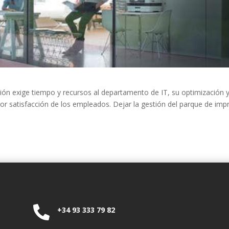
n exige tiempo y recursos al departamento de IT, su optimización y 
r satisfacción de los empleados. Dejar la gestión del parque de im

+34 93 333 79 82