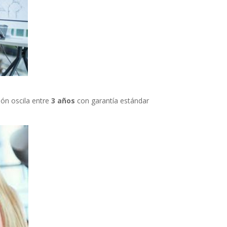
ión oscila entre
3 años
con garantía estándar